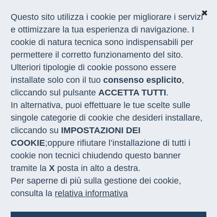
Questo sito utilizza i cookie per migliorare i servizi
e ottimizzare la tua esperienza di navigazione. I
cookie di natura tecnica sono indispensabili per
CHI SIAMO
permettere il corretto funzionamento del sito.
COSA FACCIAMO
Ulteriori tipologie di cookie possono essere
I NOSTRI SERVIZI
installate solo con il tuo
consenso esplicito
,
MEDIA
CON LE REGIONI
cliccando sul pulsante
ACCETTA TUTTI
.
In alternativa, puoi effettuare le tue scelte sulle
singole categorie di cookie che desideri installare,
NOTIZIE
cliccando su
IMPOSTAZIONI DEI
COOKIE
;oppure rifiutare l’installazione di tutti i
cookie non tecnici chiudendo questo banner
tramite la
X
posta in alto a destra.
Per saperne di più sulla gestione dei cookie,
consulta la
relativa informativa
17.07.2026
06.07.2026
Recruiting Days di Sviluppo Lavoro
Innovazione.