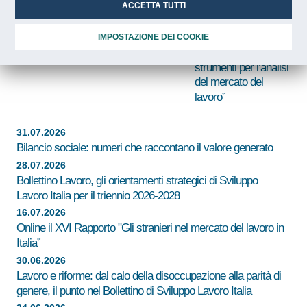
Italia con le Regioni: un partecipante
ACCETTA TUTTI
Nicastro (Sviluppo
su due avvia un rapporto di lavoro
Lavoro Italia):
“Piattaforma LMI
IMPOSTAZIONE DEI COOKIE
aggiornata con nuovi
strumenti per l’analisi
del mercato del
lavoro”
31.07.2026
Bilancio sociale: numeri che raccontano il valore generato
28.07.2026
Bollettino Lavoro, gli orientamenti strategici di Sviluppo
Lavoro Italia per il triennio 2026-2028
16.07.2026
Online il XVI Rapporto "Gli stranieri nel mercato del lavoro in
Italia”
30.06.2026
Lavoro e riforme: dal calo della disoccupazione alla parità di
genere, il punto nel Bollettino di Sviluppo Lavoro Italia